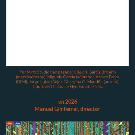
Por Mirlo Studio han pasado: Claudia García Briceño
(mezzosoprano), Miguely García (soprano), Arturo Fabra
(UFM), Jorge Lujua (Bajo), Georgina G.-Mauriño (autora),
CuratorBTC, Grace Hye, Bdelta Films.
en 2026
Manuel Gimferrer, director