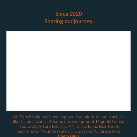
Since 2020
Sharing our journey
At Mirlo Studio we have enjoyed the talent of some artists
like Claudia García Briceño (mezzosoprano), Miguely García
(soprano), Arturo Fabra (UFM), Jorge Lujua (Baritone),
Georgina G.-Mauriño (author), CuratorBTC, Grace Hye,
Bdelta Films.